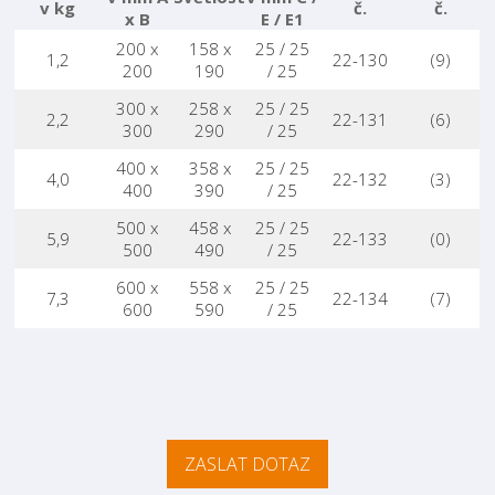
v kg
č.
č.
x B
E / E1
200 x
158 x
25 / 25
1,2
22-130
(9)
200
190
/ 25
300 x
258 x
25 / 25
2,2
22-131
(6)
300
290
/ 25
400 x
358 x
25 / 25
4,0
22-132
(3)
400
390
/ 25
500 x
458 x
25 / 25
5,9
22-133
(0)
500
490
/ 25
600 x
558 x
25 / 25
7,3
22-134
(7)
600
590
/ 25
ZASLAT DOTAZ