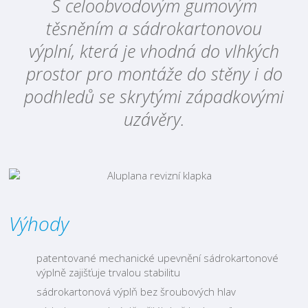
S celoobvodovým gumovým
těsněním a sádrokartonovou
výplní, která je vhodná do vlhkých
prostor pro montáže do stěny i do
podhledů se skrytými západkovými
uzávěry.
Výhody
patentované mechanické upevnění sádrokartonové
výplně zajišťuje trvalou stabilitu
sádrokartonová výplň bez šroubových hlav