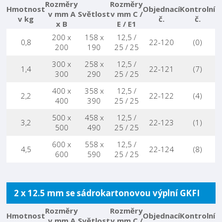
Rozměry
Rozměry
Hmotnost
Objednací
Kontrolní
v mm A
Světlost
v mm C /
v kg
č.
č.
x B
E / E1
200 x
158 x
12,5 /
0,8
22-120
(0)
200
190
25 / 25
300 x
258 x
12,5 /
1,4
22-121
(7)
300
290
25 / 25
400 x
358 x
12,5 /
2,2
22-122
(4)
400
390
25 / 25
500 x
458 x
12,5 /
3,2
22-123
(1)
500
490
25 / 25
600 x
558 x
12,5 /
4,5
22-124
(8)
600
590
25 / 25
2 x 12.5 mm se sádrokartonovou výplní GKFI
Rozměry
Rozměry
Hmotnost
Objednací
Kontrolní
v mm A
Světlost
v mm C /