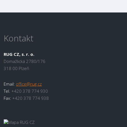
Kontakt
RUG CZ, s. r. o.
Domažlická 2780/176
318 00 Plzeň
Email:
office@rug.cz
Tel.
+420 378 774 930
Fax:
+420 378 774 938