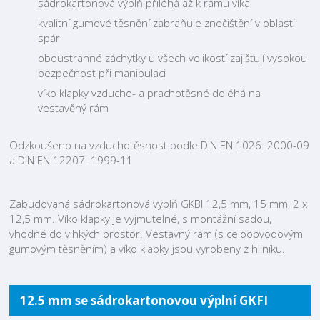
sádrokartonová výplň přiléhá až k rámu víka
kvalitní gumové těsnění zabraňuje znečištění v oblasti
spár
oboustranné záchytky u všech velikostí zajišťují vysokou
bezpečnost při manipulaci
víko klapky vzducho- a prachotěsné doléhá na
vestavěný rám
Odzkoušeno na vzduchotěsnost podle DIN EN 1026: 2000-09
a DIN EN 12207: 1999-11
Zabudovaná sádrokartonová výplň GKBI 12,5 mm, 15 mm, 2 x
12,5 mm. Víko klapky je vyjmutelné, s montážní sadou,
vhodné do vlhkých prostor. Vestavný rám (s celoobvodovým
gumovým těsněním) a víko klapky jsou vyrobeny z hliníku.
12.5 mm se sádrokartonovou výplní GKFI