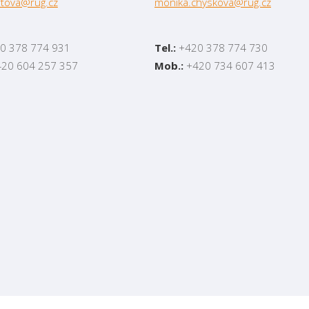
rtova@rug.cz
monika.chyskova@rug.cz
0 378 774 931
Tel.:
+420 378 774 730
20 604 257 357
Mob.:
+420 734 607 413