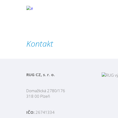
Kontakt
RUG CZ, s. r. o.
Domažlická 2780/176
318 00 Plzeň
IČO:
26741334