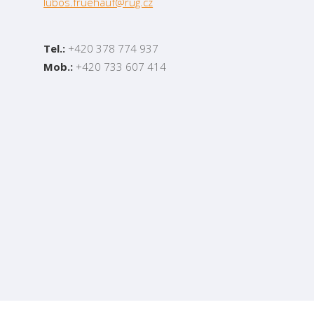
lubos.fruehauf@rug.cz
Tel.:
+420 378 774 937
Mob.:
+420 733 607 414