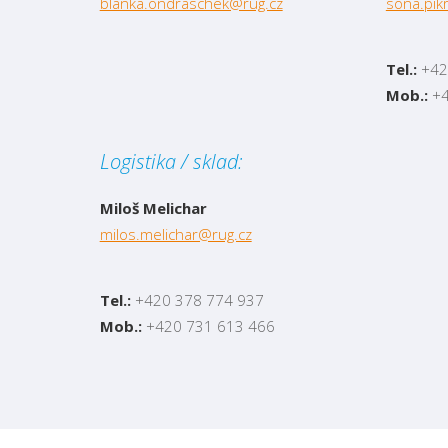
blanka.ondraschek@rug.cz
sona.pik
Tel.:
+42
Mob.:
+4
Logistika / sklad:
Miloš Melichar
milos.melichar@rug.cz
Tel.:
+420 378 774 937
Mob.:
+420 731 613 466