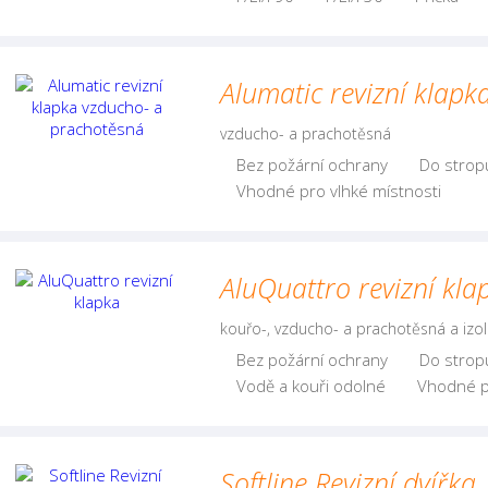
Alumatic revizní klapk
vzducho- a prachotěsná
Bez požární ochrany
Do strop
Vhodné pro vlhké místnosti
AluQuattro revizní kla
kouřo-, vzducho- a prachotěsná a izolo
Bez požární ochrany
Do strop
Vodě a kouři odolné
Vhodné p
Softline Revizní dvířka