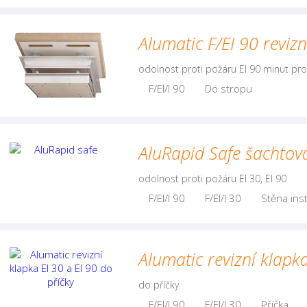
Alumatic F/EI 90 revizn
odolnost proti požáru EI 90 minut p
F/EI/I 90
Do stropu
AluRapid Safe šachtová
odolnost proti požáru EI 30, EI 90
F/EI/I 90
F/EI/I 30
Stěna inst
Alumatic revizní klapka
do příčky
F/EI/I 90
F/EI/I 30
Příčka