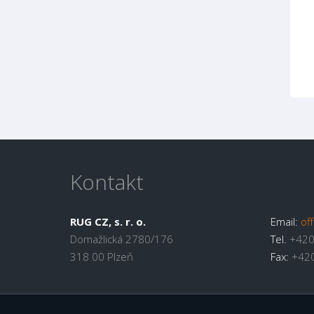
Kontakt
RUG CZ, s. r. o.
Email:
of
Domažlická 2780/176
Tel.
+420
318 00 Plzeň
Fax:
+420