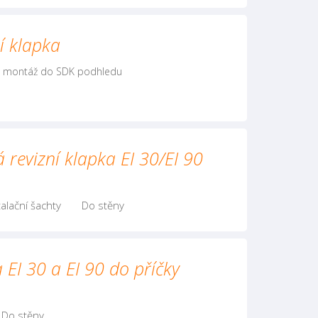
í klapka
ro montáž do SDK podhledu
 revizní klapka EI 30/EI 90
alační šachty
Do stěny
 EI 30 a EI 90 do příčky
Do stěny