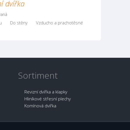
í dvířka
vaná
u
Do stěny
Vzducho a prachotěsné
Sortiment
Revizní dvířka a klapky
Hliníkové střesní plechy
Komínová dvířka