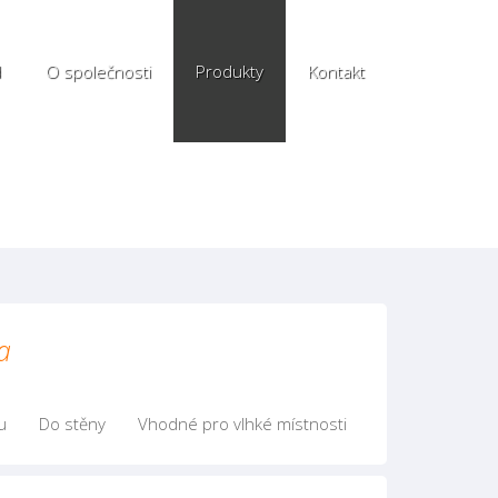
d
O společnosti
Produkty
Kontakt
a
u
Do stěny
Vhodné pro vlhké místnosti