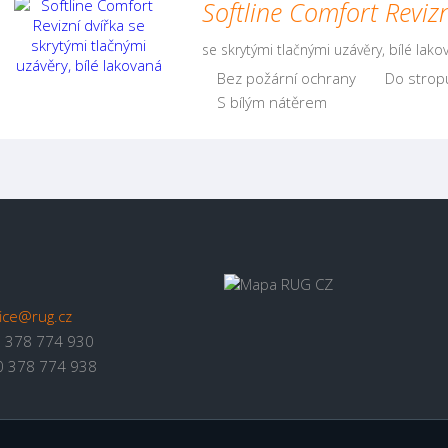
Softline Comfort Revizn
se skrytými tlačnými uzávěry, bílé lako
Bez požární ochrany
Do strop
S bílým nátěrem
fice@rug.cz
 378 774 930
 378 774 938