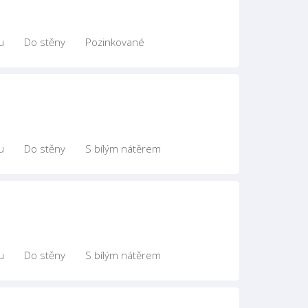
u
Do stěny
Pozinkované
u
Do stěny
S bílým nátěrem
u
Do stěny
S bílým nátěrem