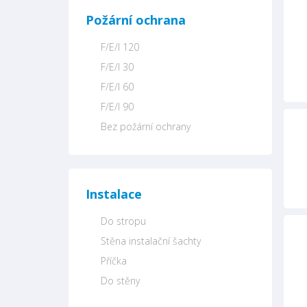
Požární ochrana
F/E/I 120
F/E/I 30
F/E/I 60
F/E/I 90
Bez požární ochrany
Instalace
Do stropu
Stěna instalační šachty
Příčka
Do stěny