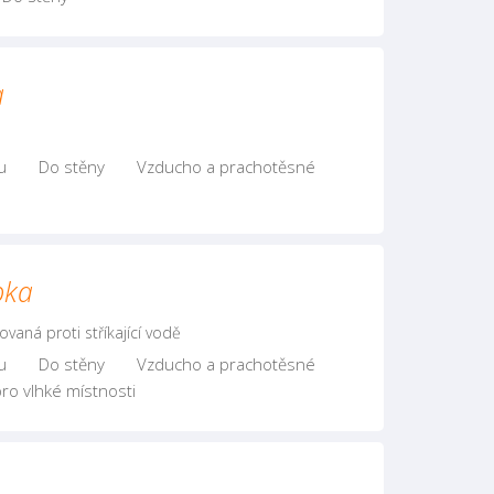
a
u
Do stěny
Vzducho a prachotěsné
pka
vaná proti stříkající vodě
u
Do stěny
Vzducho a prachotěsné
ro vlhké místnosti