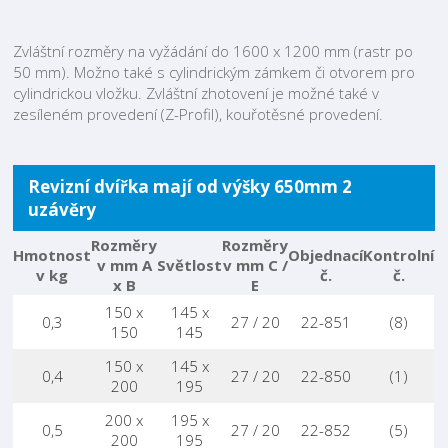
Zvláštní rozměry na vyžádání do 1600 x 1200 mm (rastr po
50 mm). Možno také s cylindrickým zámkem či otvorem pro
cylindrickou vložku. Zvláštní zhotovení je možné také v
zesíleném provedení (Z-Profil), kouřotěsné provedení.
Revizní dvířka mají od výšky 650mm 2
uzávěry
Rozměry
Rozměry
Hmotnost
Objednací
Kontrolní
v mm A
Světlost
v mm C /
v kg
č.
č.
x B
E
150 x
145 x
0,3
27 / 20
22-851
(8)
150
145
150 x
145 x
0,4
27 / 20
22-850
(1)
200
195
200 x
195 x
0,5
27 / 20
22-852
(5)
200
195