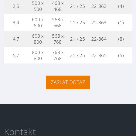
500 x
468 x
2,5
21 / 25
22-862
(4)
500
468
600 x
568 x
3,4
21 / 25
22-863
(1)
600
568
600 x
568 x
4,7
21 / 25
22-864
(8)
800
768
800 x
768 x
5,7
21 / 25
22-865
(5)
800
768
ZASLAT DOTAZ
Kontakt