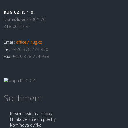
RUG CZ, s. r. o.
Domažlická 2780/176
318 00 Plzeň
Email:
office@rug.cz
Tel.
+420 378 774 930
Fax:
+420 378 774 938
Sortiment
Revizní dvířka a klapky
Hliníkové střesní plechy
Komínová dvířka