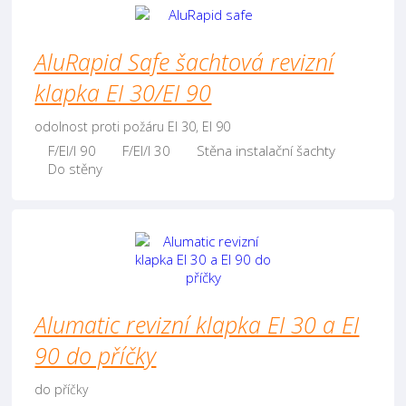
AluRapid Safe šachtová revizní
klapka EI 30/EI 90
odolnost proti požáru EI 30, EI 90
F/EI/I 90
F/EI/I 30
Stěna instalační šachty
Do stěny
Alumatic revizní klapka EI 30 a EI
90 do příčky
do příčky