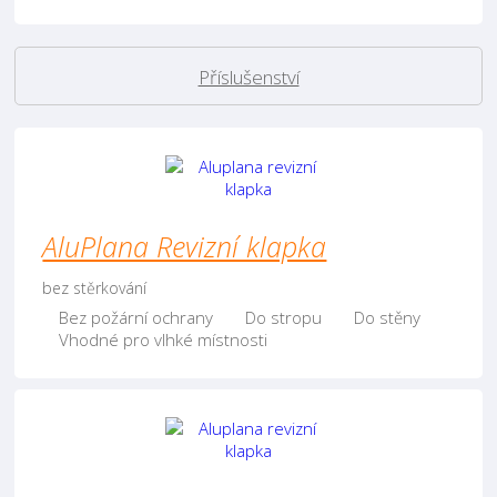
Příslušenství
AluPlana Revizní klapka
bez stěrkování
Bez požární ochrany
Do stropu
Do stěny
Vhodné pro vlhké místnosti