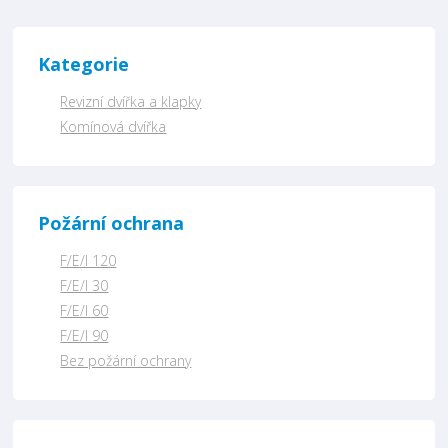
Kategorie
Revizní dvířka a klapky
Komínová dvířka
Požární ochrana
F/E/I 120
F/E/I 30
F/E/I 60
F/E/I 90
Bez požární ochrany