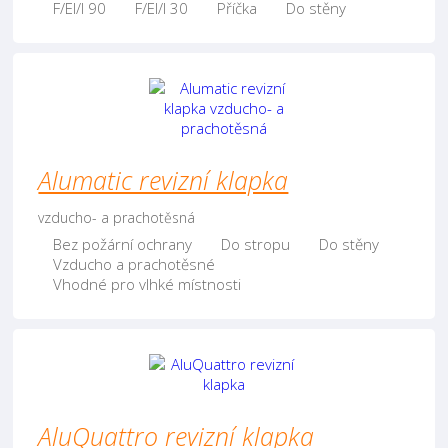
F/EI/I 90
F/EI/I 30
Příčka
Do stěny
Alumatic revizní klapka
vzducho- a prachotěsná
Bez požární ochrany
Do stropu
Do stěny
Vzducho a prachotěsné
Vhodné pro vlhké místnosti
AluQuattro revizní klapka