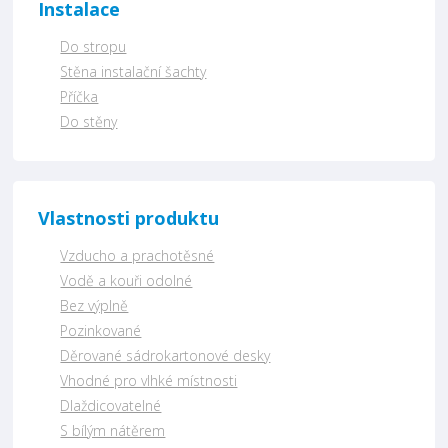
Instalace
Do stropu
Stěna instalační šachty
Příčka
Do stěny
Vlastnosti produktu
Vzducho a prachotěsné
Vodě a kouři odolné
Bez výplně
Pozinkované
Děrované sádrokartonové desky
Vhodné pro vlhké místnosti
Dlaždicovatelné
S bílým nátěrem