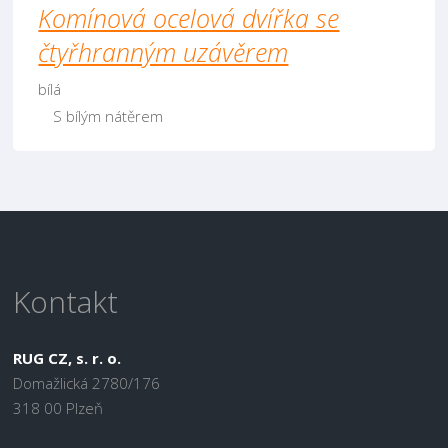
Komínová ocelová dvířka se
čtyřhranným uzávěrem
bílá
S bílým nátěrem
Kontakt
RUG CZ, s. r. o.
Domažlická 2780/176
318 00 Plzeň