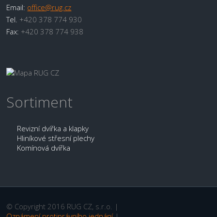
Email:
office@rug.cz
Tel.
+420 378 774 930
Fax:
+420 378 774 938
Sortiment
Revizní dvířka a klapky
Hliníkové střesní plechy
Komínová dvířka
© Copyright 2016 RUG CZ, s.r.o. |
Oznámení protiprávního jednání
|